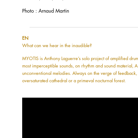
Photo : Arnaud Martin
EN
What can we hear in the inaudible?
MYOTIS is Anthony Laguerre’s solo project of amplified drum k
most imperceptible sounds, on rhythm and sound material, An
unconventional melodies. Always on the verge of feedback, 
oversaturated cathedral or a primeval nocturnal forest.