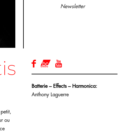
Newsletter
is
Batterie – Effects – Harmonica:
Anthony Laguerre
petit,
ur ou
ace