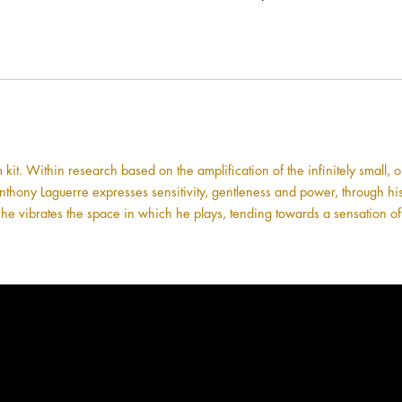
it. Within research based on the amplification of the infinitely small, o
thony Laguerre expresses sensitivity, gentleness and power, through hi
he vibrates the space in which he plays, tending towards a sensation of