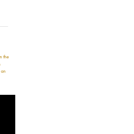
n the
s
 an