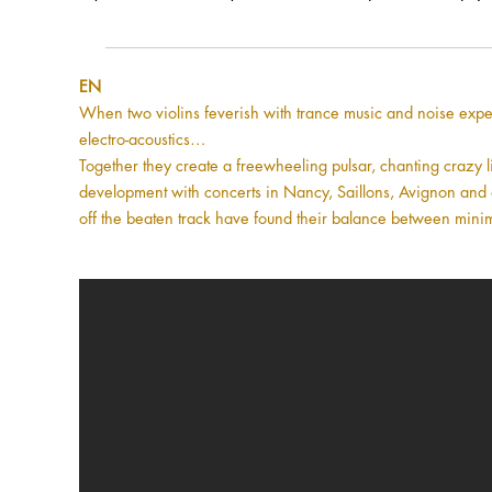
EN
When two violins feverish with trance music and noise expe
electro-acoustics…
Together they create a freewheeling pulsar, chanting crazy l
development with concerts in Nancy, Saillons, Avignon and at
off the beaten track have found their balance between minim