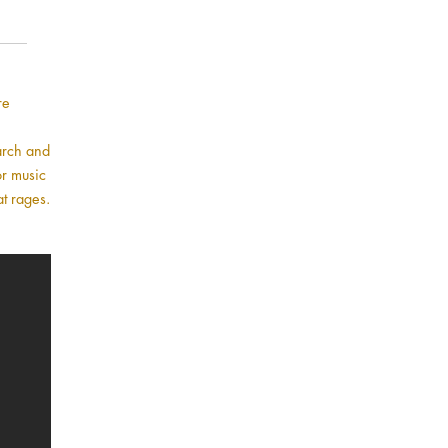
re
earch and
or music
t rages.