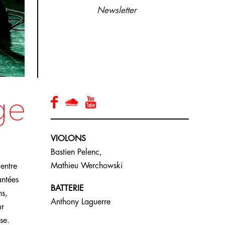
Newsletter
ge
VIOLONS
Bastien Pelenc,
Mathieu Werchowski
entre
antées
BATTERIE
ns,
Anthony Laguerre
ur
se.