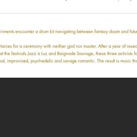
riments encounter a drum kit navigating between fantasy doom and futu
itanies for a ceremony with neither god nor master. After a year of res
 the festivals Jazz à Luz and Baignade Sauvage, these three activists f
al, improvised, psychedelic and savage romantic. The result is music tha