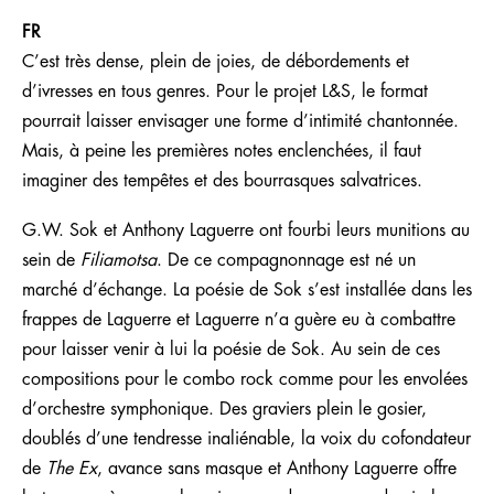
FR
C’est très dense, plein de joies, de dé­bor­dements et
d’ivres­ses en tous genres. Pour le projet L&S, le format
pourrait laisser en­vi­sa­ger une forme d’in­ti­mi­té chantonnée.
Mais, à pei­ne les pre­miè­res notes enclenchées, il faut
ima­gi­ner des tem­pê­tes et des bour­ras­ques sal­va­trices.
G.W. Sok et An­thony Laguerre ont fourbi leurs mu­ni­tions au
sein de
Filiamotsa
. De ce com­pa­gnon­nage est né un
mar­ché d’échan­ge. La poé­sie de Sok s’est installée dans les
frappes de Laguerre et Laguerre n’a guère eu à com­battre
pour laisser venir à lui la poé­sie de Sok. Au sein de ces
com­po­si­tions pour le combo rock comme pour les envolées
d’orchestre sym­pho­ni­que. Des gra­viers plein le go­sier,
dou­blés d’une ten­dresse ina­lié­nable, la voix du co­fon­da­teur
de
The Ex
, avance sans mas­que et Anthony Laguerre offre