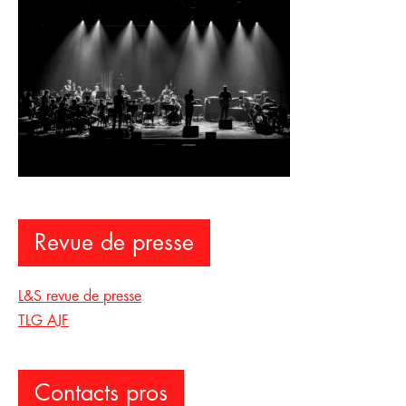
Revue de presse
L&S revue de presse
TLG AJF
Contacts pros